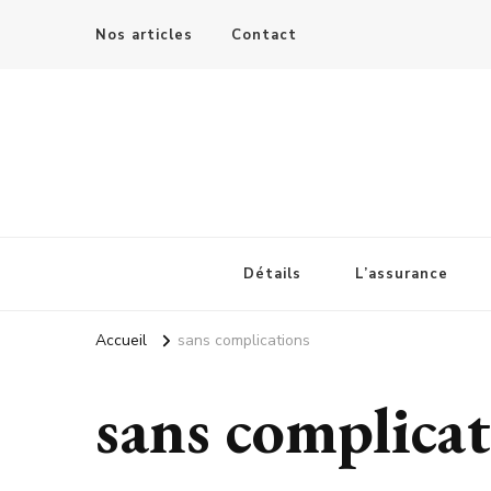
Nos articles
Contact
Les details de la banque
Détails
L’assurance
Accueil
sans complications
sans complica