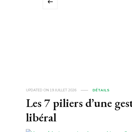
‹
UPDATED ON
19 JUILLET 2026
DÉTAILS
Les 7 piliers d’une ge
libéral