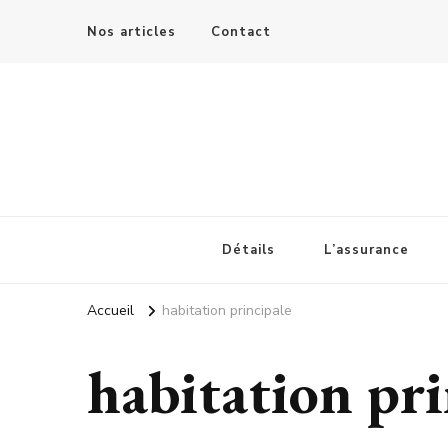
Nos articles
Contact
Les details de la banque
Détails
L’assurance
Accueil
habitation principale
habitation pri