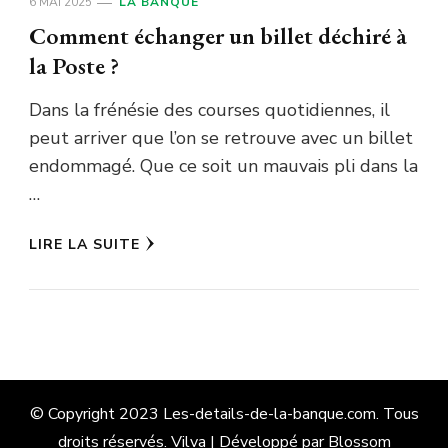
6 MAI 2025
LA BANQUE
Comment échanger un billet déchiré à
la Poste ?
Dans la frénésie des courses quotidiennes, il
peut arriver que l’on se retrouve avec un billet
endommagé. Que ce soit un mauvais pli dans la
…
LIRE LA SUITE
© Copyright 2023 Les-details-de-la-banque.com. Tous
droits réservés.
Vilva | Développé par
Blossom