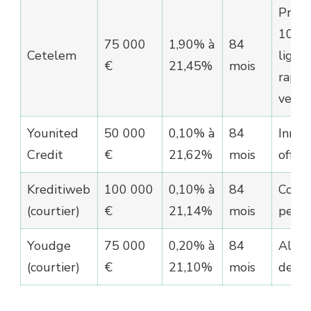
Proc
100%
75 000
1,90% à
84
Cetelem
ligne,
€
21,45%
mois
rapid
vers
Younited
50 000
0,10% à
84
Innov
Credit
€
21,62%
mois
offre 
Kreditiweb
100 000
0,10% à
84
Comp
(courtier)
€
21,14%
mois
perfo
Youdge
75 000
0,20% à
84
Alter
(courtier)
€
21,10%
mois
de qu